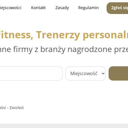
iejscowości
Kontakt
Zasady
Regulamin
Zgłoś si
Fitness, Trenerzy personal
nne firmy z branży nagrodzone prz
alni - Zwoleń