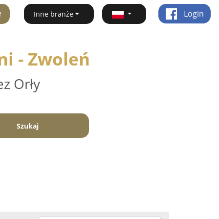
ę
Login
Inne branże
ni - Zwoleń
ez Orły
Szukaj