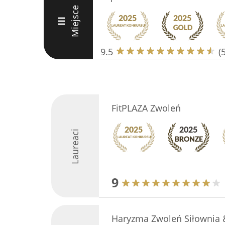
Miejsce
III
9.5
(
FitPLAZA Zwoleń
Laureaci
9
Haryzma Zwoleń Siłownia &