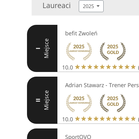
Laureaci
2025
befit Zwoleń
Miejsce
I
10.0
Adrian Stawarz - Trener Per
Miejsce
II
10.0
SportOVO