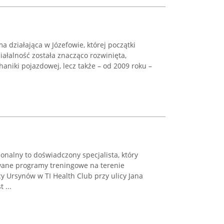
a działająca w Józefowie, której początki
ziałalność została znacząco rozwinięta,
haniki pojazdowej, lecz także – od 2009 roku –
nalny to doświadczony specjalista, który
wane programy treningowe na terenie
y Ursynów w TI Health Club przy ulicy Jana
 ...