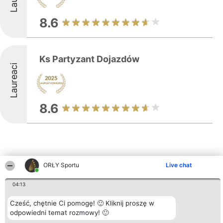
8.6
Ks Partyzant Dojazdów
Laureaci
8.6
ORŁY Sportu
Live chat
Inne firmy z województwa
04:13
Cześć, chętnie Ci pomogę! 🙂 Kliknij proszę w
Organizator plebiscytu
Plebiscyt
Kontakt
odpowiedni temat rozmowy! 🙂
Bright Side Solutions sp. z o.
Laureaci
Kontakt