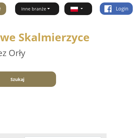
ę
Login
Inne branże
Nowe Skalmierzyce
ez Orły
Szukaj