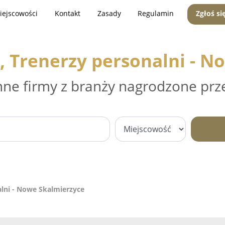
iejscowości
Kontakt
Zasady
Regulamin
Zgłoś si
s, Trenerzy personalni - 
nne firmy z branży nagrodzone prz
alni - Nowe Skalmierzyce