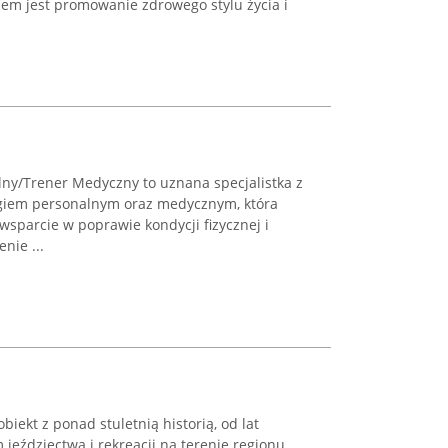
lem jest promowanie zdrowego stylu życia i
lny/Trener Medyczny to uznana specjalistka z
ngiem personalnym oraz medycznym, która
sparcie w poprawie kondycji fizycznej i
nie ...
iekt z ponad stuletnią historią, od lat
eździectwa i rekreacji na terenie regionu.