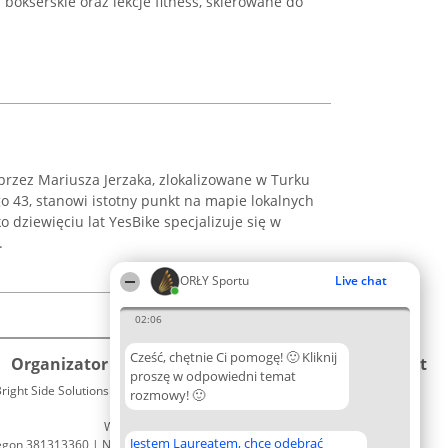
bokserskie oraz lekcje fitness, skierowane do
rzez Mariusza Jerzaka, zlokalizowane w Turku
o 43, stanowi istotny punkt na mapie lokalnych
 dziewięciu lat YesBike specjalizuje się w
.
ORŁY Sportu
Live chat
02:06
Cześć, chętnie Ci pomogę! 🙂 Kliknij
Organizator plebiscytu
Plebiscyt
Kontakt
proszę w odpowiedni temat
right Side Solutions sp. z o. o. sp. k.
Laureaci
rozmowy! 🙂
Kontakt
ul. Ruska 22
Lista
Wrocław 50-079
wszystkich
Jestem Laureatem, chcę odebrać
egon 381313360 | NIP 8943132676
Laureatów