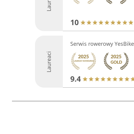
Laureaci
10
Serwis rowerowy YesBike 
Laureaci
9.4