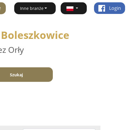
ę
Login
Inne branże
- Boleszkowice
ez Orły
Szukaj