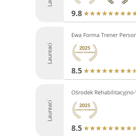
9.8
Ewa Forma Trener Perso
Laureaci
8.5
Ośrodek Rehabilitacyjn
Laureaci
8.5