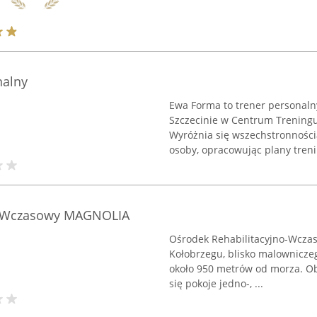
nalny
Ewa Forma to trener personaln
Szczecinie w Centrum Treningu
Wyróżnia się wszechstronnośc
osoby, opracowując plany treni
o-Wczasowy MAGNOLIA
Ośrodek Rehabilitacyjno-Wczas
Kołobrzegu, blisko malowniczeg
około 950 metrów od morza. Obi
się pokoje jedno-, ...