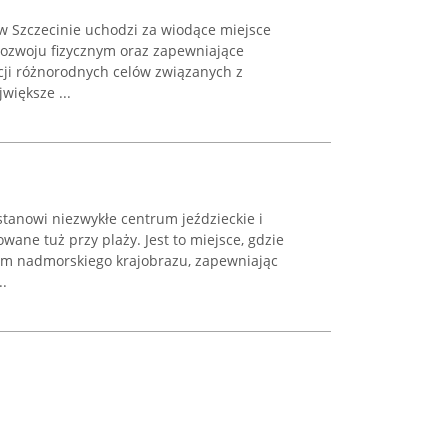
 w Szczecinie uchodzi za wiodące miejsce
ozwoju fizycznym oraz zapewniające
cji różnorodnych celów związanych z
jwiększe ...
stanowi niezwykłe centrum jeździeckie i
wane tuż przy plaży. Jest to miejsce, gdzie
nem nadmorskiego krajobrazu, zapewniając
..