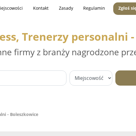
iejscowości
Kontakt
Zasady
Regulamin
Zgłoś si
ness, Trenerzy personalni 
nne firmy z branży nagrodzone prz
alni - Boleszkowice