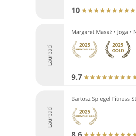
10
Margaret Masaż • Joga • N
Laureaci
9.7
Bartosz Spiegel Fitness S
Laureaci
8.6