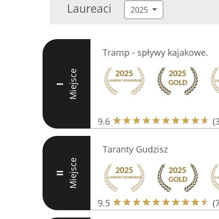
Laureaci
2025
Tramp - spływy kajakowe.
Miejsce
I
9.6
(
Taranty Gudzisz
Miejsce
II
9.5
(