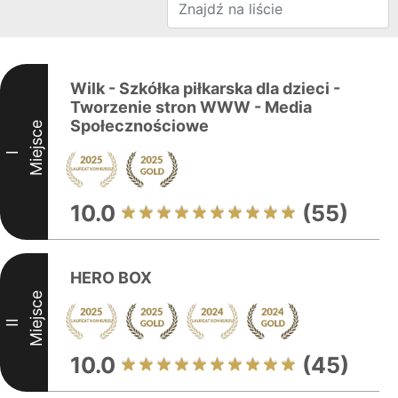
Wilk - Szkółka piłkarska dla dzieci -
Tworzenie stron WWW - Media
Społecznościowe
Miejsce
I
10.0
(55)
HERO BOX
Miejsce
II
10.0
(45)