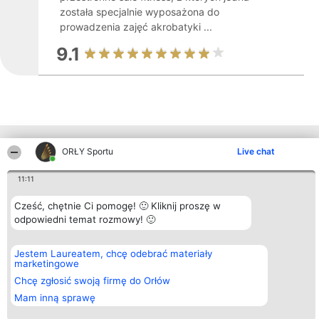
została specjalnie wyposażona do
prowadzenia zajęć akrobatyki ...
9.1
Inne firmy z województwa
ORŁY Sportu
Live chat
11:11
Organizator plebiscytu
Plebiscyt
Kontakt
Cześć, chętnie Ci pomogę! 🙂 Kliknij proszę w
Bright Side Solutions sp. z o.
Laureaci
Kontakt
odpowiedni temat rozmowy! 🙂
o. sp. k.
Lista
ul. Ruska 22
wszystkich
Wrocław 50-079
Laureatów
KRS 0000749100 | Regon
Zasady
Jestem Laureatem, chcę odebrać materiały
381313360 | NIP 8943132676
Regulamin
marketingowe
+48 508 492 400
Polityka
Chcę zgłosić swoją firmę do Orłów
Prywatności
Mam inną sprawę