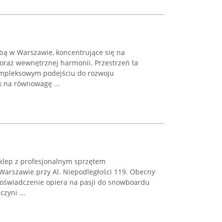
zibą w Warszawie, koncentrujące się na
oraz wewnętrznej harmonii. Przestrzeń ta
ompleksowym podejściu do rozwoju
k na równowagę ...
klep z profesjonalnym sprzętem
arszawie przy Al. Niepodległości 119. Obecny
doświadczenie opiera na pasji do snowboardu
czyni ...