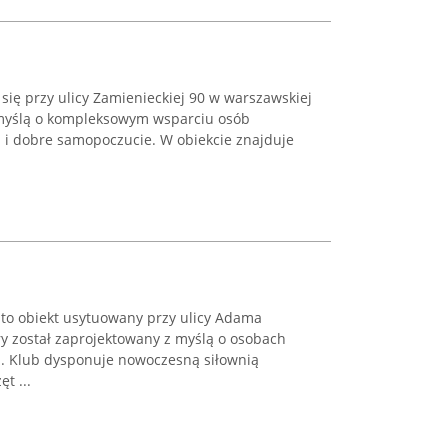
się przy ulicy Zamienieckiej 90 w warszawskiej
 myślą o kompleksowym wsparciu osób
ą i dobre samopoczucie. W obiekcie znajduje
.
 to obiekt usytuowany przy ulicy Adama
ry został zaprojektowany z myślą o osobach
ą. Klub dysponuje nowoczesną siłownią
t ...