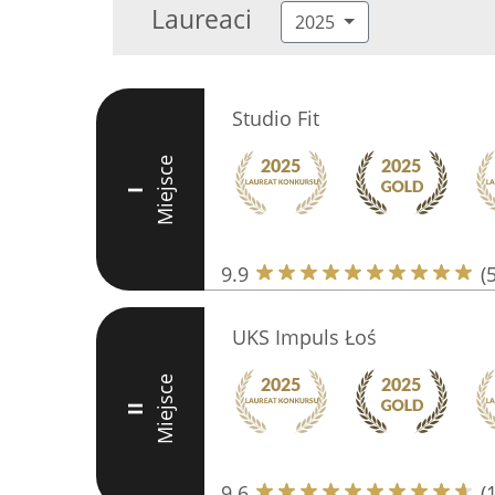
Laureaci
2025
Studio Fit
Miejsce
I
9.9
(
UKS Impuls Łoś
Miejsce
II
9.6
(