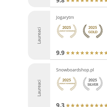
9.8
Jogarytm
Laureaci
9.9
Snowboardshop.pl
Laureaci
9.3