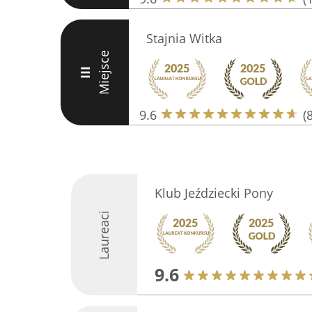
Stajnia Witka
Miejsce
III
9.6
(
Klub Jeździecki Pony
Laureaci
9.6