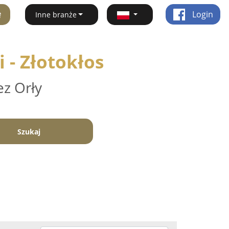
ę
Login
Inne branże
 - Złotokłos
ez Orły
Szukaj