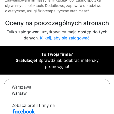
zaawansowanymi maszynami KEISER, co rzadko spotyka
się w innych obiektach. Dodatkowo, zapewnia doradztwo
dietetyczne, usługi fizjoterapeutyczne oraz masaż.
Oceny na poszczególnych stronach
Tylko zalogowani użytkownicy maja dostęp do tych
danych.
Kliknij, aby się zalogować.
To Twoja firma
?
Gratulacje!
Sprawdź jak odebrać materiały
promocyjne!
Warszawa
Warsaw
Zobacz profil firmy na