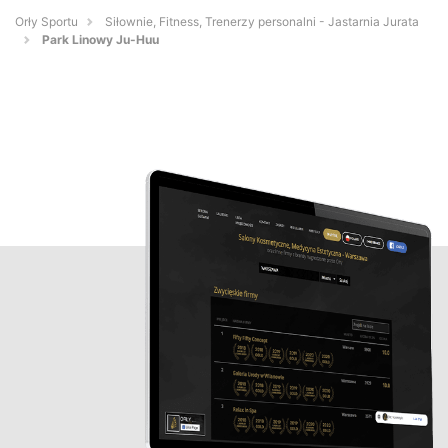
Orły Sportu
Siłownie, Fitness, Trenerzy personalni - Jastarnia Jurata
Park Linowy Ju-Huu