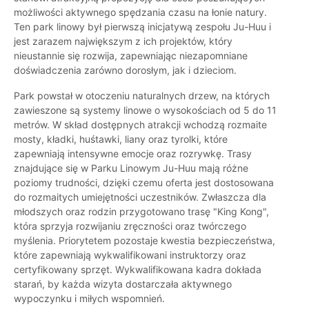
możliwości aktywnego spędzania czasu na łonie natury.
Ten park linowy był pierwszą inicjatywą zespołu Ju-Huu i
jest zarazem największym z ich projektów, który
nieustannie się rozwija, zapewniając niezapomniane
doświadczenia zarówno dorosłym, jak i dzieciom.
Park powstał w otoczeniu naturalnych drzew, na których
zawieszone są systemy linowe o wysokościach od 5 do 11
metrów. W skład dostępnych atrakcji wchodzą rozmaite
mosty, kładki, huśtawki, liany oraz tyrolki, które
zapewniają intensywne emocje oraz rozrywkę. Trasy
znajdujące się w Parku Linowym Ju-Huu mają różne
poziomy trudności, dzięki czemu oferta jest dostosowana
do rozmaitych umiejętności uczestników. Zwłaszcza dla
młodszych oraz rodzin przygotowano trasę "King Kong",
która sprzyja rozwijaniu zręczności oraz twórczego
myślenia. Priorytetem pozostaje kwestia bezpieczeństwa,
które zapewniają wykwalifikowani instruktorzy oraz
certyfikowany sprzęt. Wykwalifikowana kadra dokłada
starań, by każda wizyta dostarczała aktywnego
wypoczynku i miłych wspomnień.