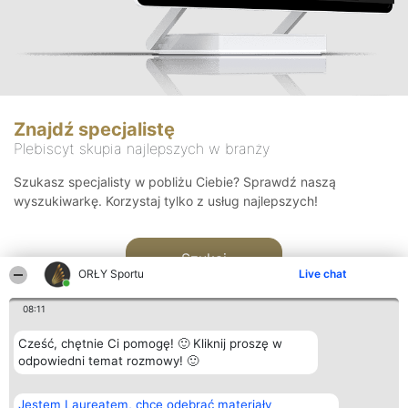
Znajdź specjalistę
Plebiscyt skupia najlepszych w branży
Szukasz specjalisty w pobliżu Ciebie? Sprawdź naszą
wyszukiwarkę. Korzystaj tylko z usług najlepszych!
Szukaj
ORŁY Sportu
Live chat
08:11
Cześć, chętnie Ci pomogę! 🙂 Kliknij proszę w
odpowiedni temat rozmowy! 🙂
Organizator plebiscytu
Plebiscyt
Kontakt
Jestem Laureatem, chcę odebrać materiały
Bright Side Solutions sp. z o.
Laureaci
Kontakt