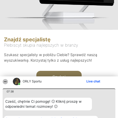
Znajdź specjalistę
Plebiscyt skupia najlepszych w branży
Szukasz specjalisty w pobliżu Ciebie? Sprawdź naszą
wyszukiwarkę. Korzystaj tylko z usług najlepszych!
Szukaj
ORŁY Sportu
Live chat
07:38
Cześć, chętnie Ci pomogę! 🙂 Kliknij proszę w
odpowiedni temat rozmowy! 🙂
Organizator plebiscytu
Plebiscyt
Kontakt