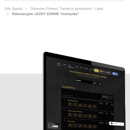
Orły Sportu
Siłownie, Fitness, Trenerzy personalni - Lipie
Rekreacyjne JAZDY KONNE "martynka"