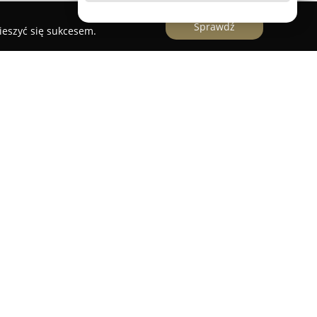
Sprawdź
ieszyć się sukcesem.
owskiej 50, znajduje się
iFitt Klub Fitness
, które
 dla osób zainteresowanych poprawą swojej
ego samopoczucia. Klub zapewnia szeroką gamę
 poziomów zaawansowania i różnorodnych
 dostępna jest siłownia wyposażona w
 strefę cardio, a także przestrzeń
wego z użyciem maszyn i wolnych ciężarów.
lementów działalności
iFitt Klub Fitness
jest
reningach EMS z innowacyjnym urządzeniem