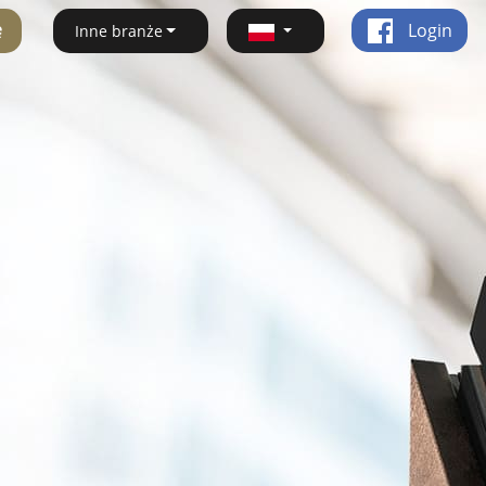
ę
Login
Inne branże