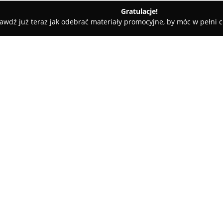
Gratulacje!
awdź już teraz jak odebrać materiały promocyjne, by móc w pełni c
lni - Andrychów
iFitt Klub Fitness
O firmie:
W Andrychowie, przy ulicy Krak
stanowi miejsce przeznaczone
kondycji fizycznej oraz ogóln
usług dostosowanych do wielu
Pokaż więcej >>
oczekiwań. Na terenie obiektu
nowoczesny sprzęt, rozbudowaną
przeznaczoną do treningu siło
Jednym z wyróżniających się e
możliwość uczestniczenia w t