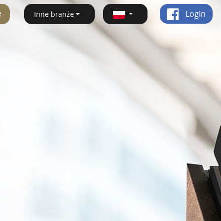
ę
Login
Inne branże