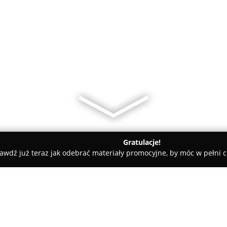
Gratulacje!
awdź już teraz jak odebrać materiały promocyjne, by móc w pełni c
ni - Lubin
Patrycja Rezler trener personalny