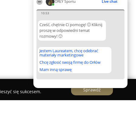
ORŁY Sportu
Live chat
10:53
Cześć, chętnie Ci pomogę! 🙂 Kliknij
proszę w odpowiedni temat
rozmowy! 🙂
Jestem Laureatem, chcę odebrać
materiały marketingowe
Chcę zgłosić swoją firmę do Orłów
Mam inną sprawę
Sprawdź
ieszyć się sukcesem.