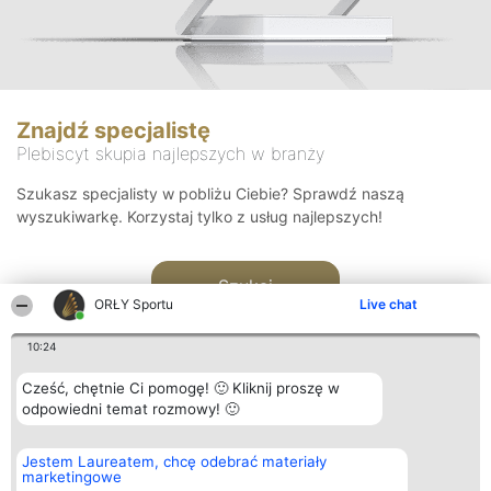
Znajdź specjalistę
Plebiscyt skupia najlepszych w branży
Szukasz specjalisty w pobliżu Ciebie? Sprawdź naszą
wyszukiwarkę. Korzystaj tylko z usług najlepszych!
Szukaj
ORŁY Sportu
Live chat
10:24
Cześć, chętnie Ci pomogę! 🙂 Kliknij proszę w
odpowiedni temat rozmowy! 🙂
Organizator plebiscytu
Plebiscyt
Kontakt
Jestem Laureatem, chcę odebrać materiały
Bright Side Solutions sp. z o.
Laureaci
Kontakt
marketingowe
o. sp. k.
Lista