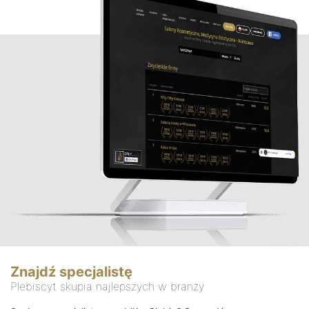
Znajdź specjalistę
Plebiscyt skupia najlepszych w branży