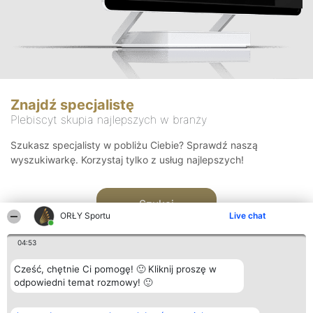
Znajdź specjalistę
Plebiscyt skupia najlepszych w branży
Szukasz specjalisty w pobliżu Ciebie? Sprawdź naszą
wyszukiwarkę. Korzystaj tylko z usług najlepszych!
Szukaj
ORŁY Sportu
Live chat
04:53
Cześć, chętnie Ci pomogę! 🙂 Kliknij proszę w
odpowiedni temat rozmowy! 🙂
Organizator plebiscytu
Plebiscyt
Kontakt