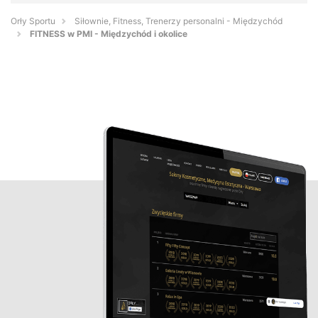
Orły Sportu
Siłownie, Fitness, Trenerzy personalni - Międzychód
FITNESS w PMI - Międzychód i okolice