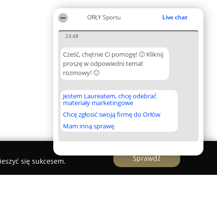
ORŁY Sportu
Live chat
23:48
Cześć, chętnie Ci pomogę! 🙂 Kliknij
proszę w odpowiedni temat
rozmowy! 🙂
Jestem Laureatem, chcę odebrać
materiały marketingowe
Chcę zgłosić swoją firmę do Orłów
Mam inną sprawę
Sprawdź
ieszyć się sukcesem.