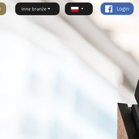
ę
Login
Inne branże