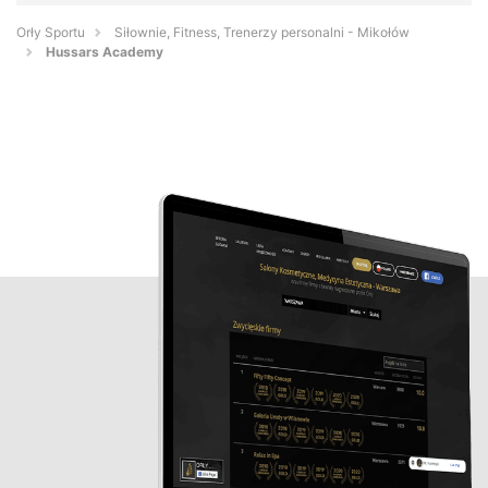
Orły Sportu
Siłownie, Fitness, Trenerzy personalni - Mikołów
Hussars Academy