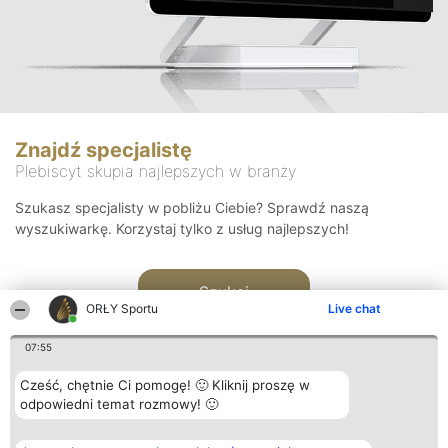
Znajdź specjalistę
Plebiscyt skupia najlepszych w branży
Szukasz specjalisty w pobliżu Ciebie? Sprawdź naszą
wyszukiwarkę. Korzystaj tylko z usług najlepszych!
Szukaj
ORŁY Sportu
Live chat
07:55
Cześć, chętnie Ci pomogę! 🙂 Kliknij proszę w
odpowiedni temat rozmowy! 🙂
Organizator plebiscytu
Plebiscyt
Kontakt