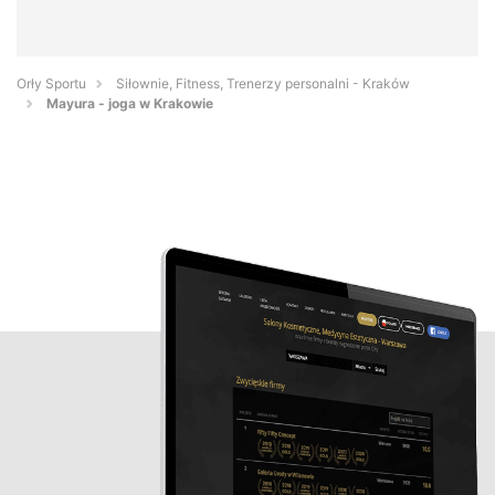
Orły Sportu
Siłownie, Fitness, Trenerzy personalni - Kraków
Mayura - joga w Krakowie