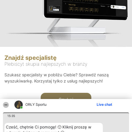
Znajdź specjalistę
Plebiscyt skupia najlepszych w branży
Szukasz specjalisty w pobliżu Ciebie? Sprawdź naszą
wyszukiwarkę. Korzystaj tylko z usług najlepszych!
Szukaj
ORŁY Sportu
Live chat
15:35
Cześć, chętnie Ci pomogę! 🙂 Kliknij proszę w