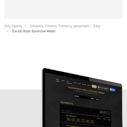
Orły Sportu
Siłownie, Fitness, Trenerzy personalni - Żary
Żarski Klub Sportów Walki