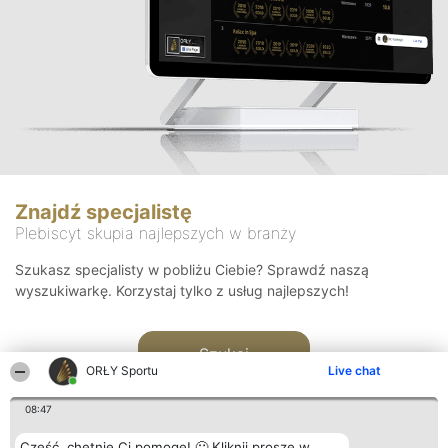
Znajdź specjalistę
Plebiscyt skupia najlepszych w branży
Szukasz specjalisty w pobliżu Ciebie? Sprawdź naszą
wyszukiwarkę. Korzystaj tylko z usług najlepszych!
Szukaj
ORŁY Sportu
Live chat
08:47
Cześć, chętnie Ci pomogę! 🙂 Kliknij proszę w