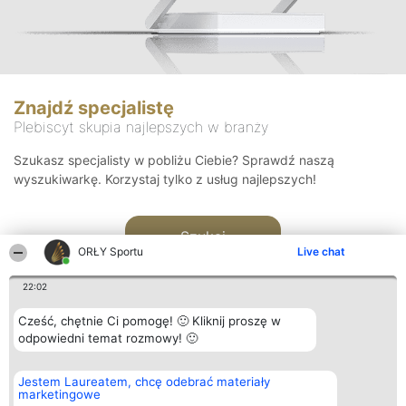
Znajdź specjalistę
Plebiscyt skupia najlepszych w branży
Szukasz specjalisty w pobliżu Ciebie? Sprawdź naszą
wyszukiwarkę. Korzystaj tylko z usług najlepszych!
Szukaj
ORŁY Sportu
Live chat
22:02
Cześć, chętnie Ci pomogę! 🙂 Kliknij proszę w
odpowiedni temat rozmowy! 🙂
Organizator plebiscytu
Plebiscyt
Kontakt
Jestem Laureatem, chcę odebrać materiały
Bright Side Solutions sp. z o.
Laureaci
Kontakt
marketingowe
o. sp. k.
Lista