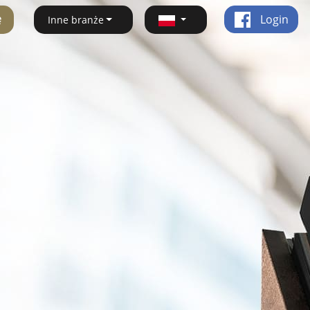
ę
Login
Inne branże