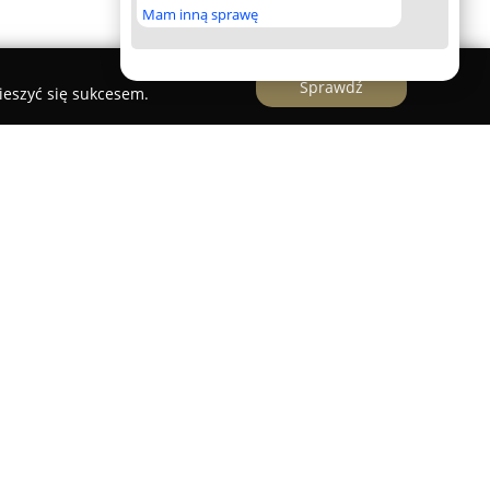
Mam inną sprawę
Sprawdź
ieszyć się sukcesem.
rofesjonalne centrum sportu, będące jednym z
ubów squasha na terenie Śląska. Placówka
snymi kortami do squasha, zbudowanymi
tóre zapewniają zarówno bezpieczeństwo, jak i
e mają drewniane nawierzchnie, co gwarantuje
 amortyzację, a ich tylne ściany wykonano z
ającego obserwację meczów. Dopuszczono
jących odpowiednią wentylację oraz akustykę, co