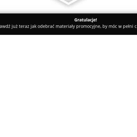
Gratulacje!
awdź już teraz jak odebrać materiały promocyjne, by móc w pełni c
ni - Katowice
Squashok
O firmie:
Squashok
z Katowic stanowi p
najstarszych i największych kl
dysponuje siedmioma nowocze
według wysokich standardów, k
Pokaż więcej >>
komfort użytkownikom. Korty t
dobrą przyczepność i skuteczną
wytrzymałego szkła, umożliwi
stosowanie rozwiązań zapewnia