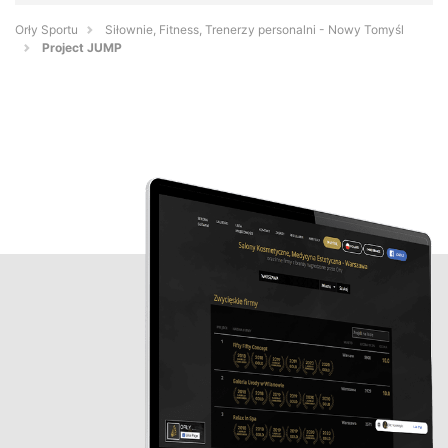
Orły Sportu
Siłownie, Fitness, Trenerzy personalni - Nowy Tomyśl
Project JUMP