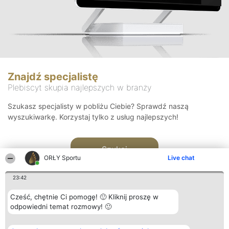
Znajdź specjalistę
Plebiscyt skupia najlepszych w branży
Szukasz specjalisty w pobliżu Ciebie? Sprawdź naszą
wyszukiwarkę. Korzystaj tylko z usług najlepszych!
Szukaj
ORŁY Sportu
Live chat
23:42
Cześć, chętnie Ci pomogę! 🙂 Kliknij proszę w
odpowiedni temat rozmowy! 🙂
Organizator plebiscytu
Plebiscyt
Kontakt