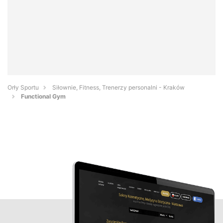
Orły Sportu
Siłownie, Fitness, Trenerzy personalni - Kraków
Functional Gym