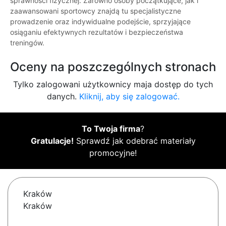
sprawności fizycznej. Zarówno osoby początkujące, jak i
zaawansowani sportowcy znajdą tu specjalistyczne
prowadzenie oraz indywidualne podejście, sprzyjające
osiąganiu efektywnych rezultatów i bezpieczeństwa
treningów.
Oceny na poszczególnych stronach
Tylko zalogowani użytkownicy maja dostęp do tych
danych.
Kliknij, aby się zalogować.
To Twoja firma
?
Gratulacje!
Sprawdź jak odebrać materiały
promocyjne!
Kraków
Kraków