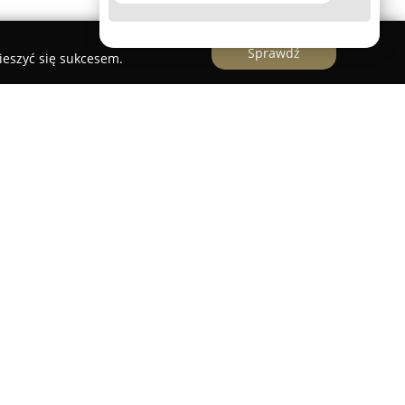
Sprawdź
ieszyć się sukcesem.
wany w Świnoujściu stanowi charakterystyczne
sytuowane w centrum miasta, w sąsiedztwie
astruktura parku linowego zapewnia różnorodne
ak i dorosłych, stawiając na integrację rodzin oraz
ują możliwości aktywnego spędzania czasu pod
 tym sprawność ruchową i pokonując własne lęki.
 obejmuje wiele tras o zróżnicowanym poziomie
aleźć między innymi mosty birmańskie, kładki,