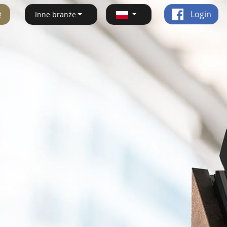
ę
Login
Inne branże