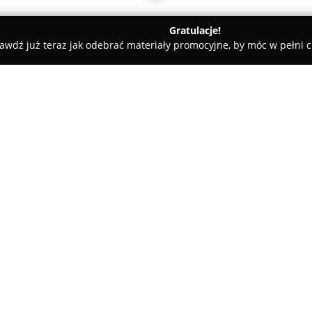
Gratulacje!
awdź już teraz jak odebrać materiały promocyjne, by móc w pełni c
ni - Świnoujście
Park Linowy Bluszcz
O firmie:
Park Linowy Bluszcz
zlokalizo
miejsce aktywnej rekreacji, u
Amfiteatru. Rozbudowana infr
przeżycia zarówno dla dzieci, j
Pokaż więcej >>
grup przyjaciół, które poszuk
gołym niebem, rozwijając przy
Oferta Parku Linowego Bluszcz
trudności, na których można zn