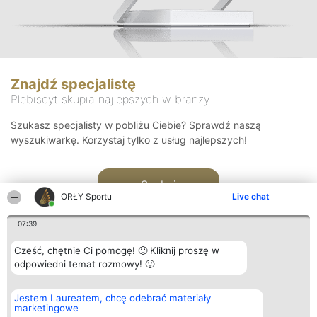
Znajdź specjalistę
Plebiscyt skupia najlepszych w branży
Szukasz specjalisty w pobliżu Ciebie? Sprawdź naszą
wyszukiwarkę. Korzystaj tylko z usług najlepszych!
Szukaj
ORŁY Sportu
Live chat
07:39
Cześć, chętnie Ci pomogę! 🙂 Kliknij proszę w
odpowiedni temat rozmowy! 🙂
Organizator plebiscytu
Plebiscyt
Kontakt
Jestem Laureatem, chcę odebrać materiały
Bright Side Solutions sp. z o.
Laureaci
Kontakt
marketingowe
o. sp. k.
Lista