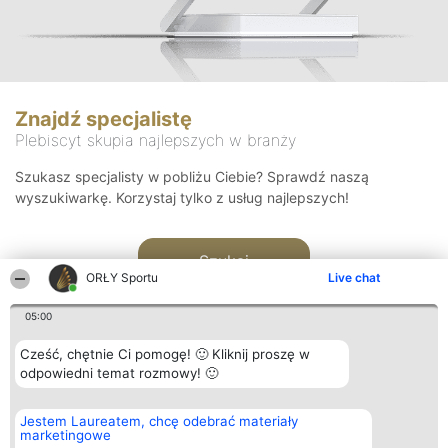
Znajdź specjalistę
Plebiscyt skupia najlepszych w branży
Szukasz specjalisty w pobliżu Ciebie? Sprawdź naszą
wyszukiwarkę. Korzystaj tylko z usług najlepszych!
Szukaj
ORŁY Sportu
Live chat
05:00
Cześć, chętnie Ci pomogę! 🙂 Kliknij proszę w
odpowiedni temat rozmowy! 🙂
Organizator plebiscytu
Plebiscyt
Kontakt
Jestem Laureatem, chcę odebrać materiały
Bright Side Solutions sp. z o.
Laureaci
Kontakt
marketingowe
o. sp. k.
Lista