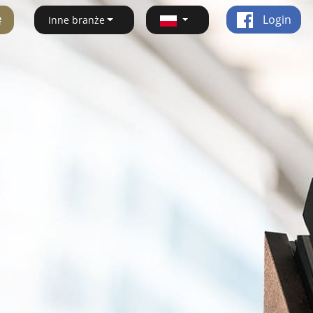
ę
Login
Inne branże