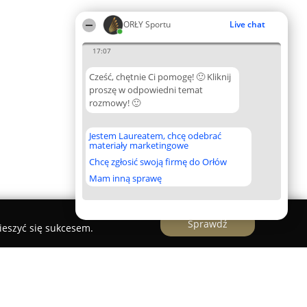
ORŁY Sportu
Live chat
17:07
Cześć, chętnie Ci pomogę! 🙂 Kliknij
proszę w odpowiedni temat
rozmowy! 🙂
Jestem Laureatem, chcę odebrać
materiały marketingowe
Chcę zgłosić swoją firmę do Orłów
Mam inną sprawę
Sprawdź
ieszyć się sukcesem.