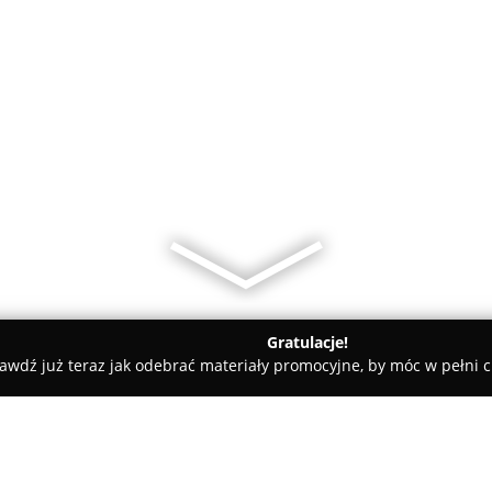
Gratulacje!
awdź już teraz jak odebrać materiały promocyjne, by móc w pełni c
ni - Szudziałowo
Jee Yoga - Journey for the Body Mind & Soul