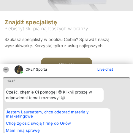
Znajdź specjalistę
Plebiscyt skupia najlepszych w branży
Szukasz specjalisty w pobliżu Ciebie? Sprawdź naszą
wyszukiwarkę. Korzystaj tylko z usług najlepszych!
Szukaj
ORŁY Sportu
Live chat
13:42
Cześć, chętnie Ci pomogę! 🙂 Kliknij proszę w
odpowiedni temat rozmowy! 🙂
Organizator plebiscytu
Plebiscyt
Kontakt
Jestem Laureatem, chcę odebrać materiały
Bright Side Solutions sp. z o.
Laureaci
Kontakt
marketingowe
o. sp. k.
Lista
ul. Ruska 22
wszystkich
Chcę zgłosić swoją firmę do Orłów
Wrocław 50-079
Laureatów
Mam inną sprawę
KRS 0000749100 | Regon
Zasady