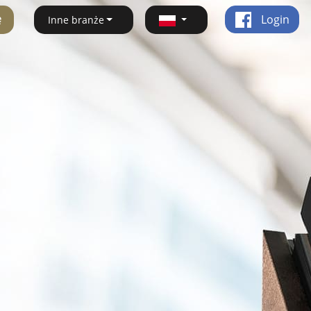
ę
Login
Inne branże