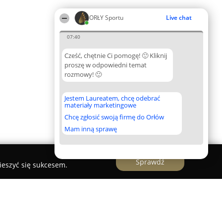
ORŁY Sportu
Live chat
07:40
Cześć, chętnie Ci pomogę! 🙂 Kliknij
proszę w odpowiedni temat
rozmowy! 🙂
Jestem Laureatem, chcę odebrać
materiały marketingowe
Chcę zgłosić swoją firmę do Orłów
Mam inną sprawę
Sprawdź
ieszyć się sukcesem.