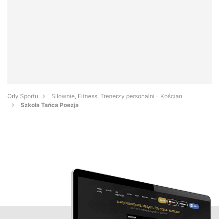
Orły Sportu
Siłownie, Fitness, Trenerzy personalni - Kościan
Szkoła Tańca Poezja