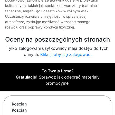
Dodatkowo, szkoła bierze aktywny udział w projektach
kulturalnych, takich jak spektakle i warsztaty teatralno-
taneczne, angażując uczestników w różnym wieku.
Uczestnicy rozwijają umiejętności w sprzyjającej
atmosferze, zyskując możliwość wszechstronnego
rozwoju oraz poprawy kondycji fizycznej.
Oceny na poszczególnych stronach
Tylko zalogowani użytkownicy maja dostęp do tych
danych.
Kliknij, aby się zalogować.
To Twoja firma
?
Gratulacje!
Sprawdź jak odebrać materiały
promocyjne!
Kościan
Koscian