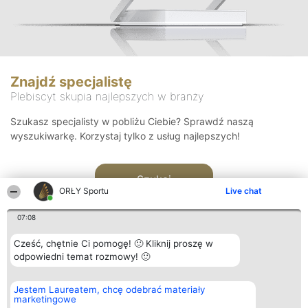
Znajdź specjalistę
Plebiscyt skupia najlepszych w branży
Szukasz specjalisty w pobliżu Ciebie? Sprawdź naszą
wyszukiwarkę. Korzystaj tylko z usług najlepszych!
Szukaj
ORŁY Sportu
Live chat
07:08
Cześć, chętnie Ci pomogę! 🙂 Kliknij proszę w
odpowiedni temat rozmowy! 🙂
Organizator plebiscytu
Plebiscyt
Kontakt
Jestem Laureatem, chcę odebrać materiały
Bright Side Solutions sp. z o.
Laureaci
Kontakt
marketingowe
o. sp. k.
Lista