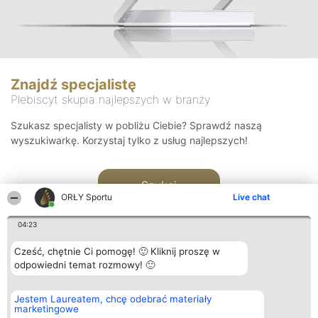
Znajdź specjalistę
Plebiscyt skupia najlepszych w branży
Szukasz specjalisty w pobliżu Ciebie? Sprawdź naszą
wyszukiwarkę. Korzystaj tylko z usług najlepszych!
Szukaj
ORŁY Sportu
Live chat
04:23
Cześć, chętnie Ci pomogę! 🙂 Kliknij proszę w
odpowiedni temat rozmowy! 🙂
Organizator plebiscytu
Plebiscyt
Kontakt
Jestem Laureatem, chcę odebrać materiały
Bright Side Solutions sp. z o.
Laureaci
Kontakt
marketingowe
o. sp. k.
Lista