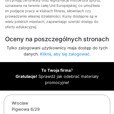
otrzymują certyfikaty oraz legitymacje instruktora sportu,
uznawane na terenie całej Unii Europejskiej, co umożliwia
im podjęcie pracy w klubach fitness, siłowniach czy
prowadzenie własnej działalności. Kursy dostępne są w
wielu polskich miastach, zapewniając szeroki dostęp do
oferty edukacyjnej.
Oceny na poszczególnych stronach
Tylko zalogowani użytkownicy maja dostęp do tych
danych.
Kliknij, aby się zalogować.
To Twoja firma
?
Gratulacje!
Sprawdź jak odebrać materiały
promocyjne!
Wrocław
Pigwowa 6/29