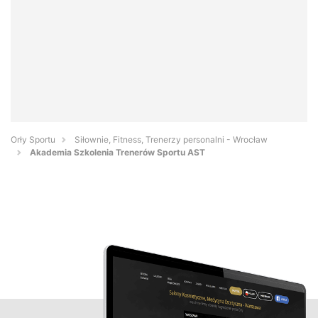
Orły Sportu
Siłownie, Fitness, Trenerzy personalni - Wrocław
Akademia Szkolenia Trenerów Sportu AST