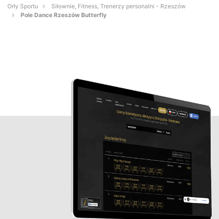
Orły Sportu
Siłownie, Fitness, Trenerzy personalni - Rzeszów
Pole Dance Rzeszów Butterfly