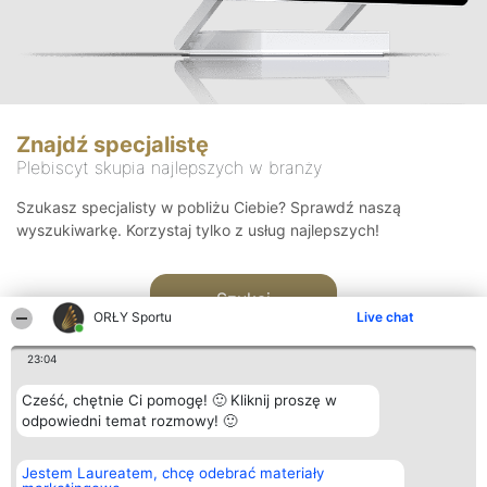
Znajdź specjalistę
Plebiscyt skupia najlepszych w branży
Szukasz specjalisty w pobliżu Ciebie? Sprawdź naszą
wyszukiwarkę. Korzystaj tylko z usług najlepszych!
Szukaj
ORŁY Sportu
Live chat
23:04
Cześć, chętnie Ci pomogę! 🙂 Kliknij proszę w
odpowiedni temat rozmowy! 🙂
Organizator plebiscytu
Plebiscyt
Kontakt
Jestem Laureatem, chcę odebrać materiały
Bright Side Solutions sp. z o.
Laureaci
Kontakt