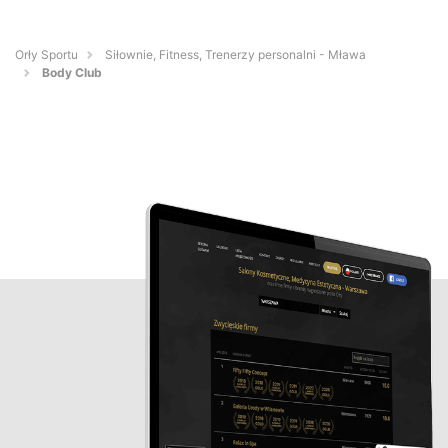
Orły Sportu
Siłownie, Fitness, Trenerzy personalni - Mława
Body Club