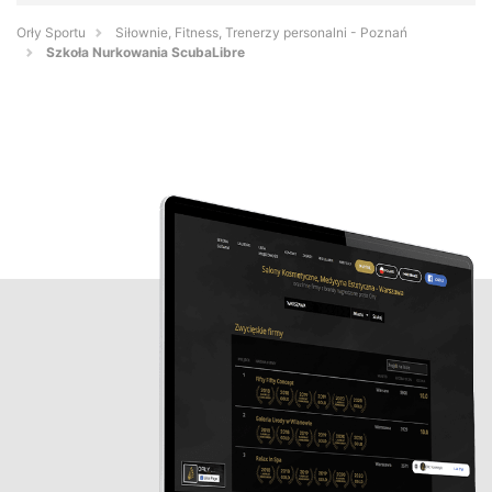
Orły Sportu
Siłownie, Fitness, Trenerzy personalni - Poznań
Szkoła Nurkowania ScubaLibre