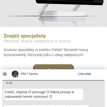
Znajdź specjalistę
Plebiscyt skupia najlepszych w branży
Szukasz specjalisty w pobliżu Ciebie? Sprawdź naszą
wyszukiwarkę. Korzystaj tylko z usług najlepszych!
Szukaj
ORŁY Sportu
Live chat
01:55
Cześć, chętnie Ci pomogę! 🙂 Kliknij proszę w
odpowiedni temat rozmowy! 🙂
Organizator plebiscytu
Plebiscyt
Kontakt