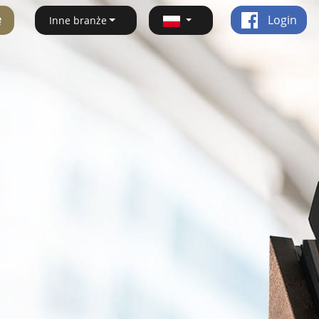
ę
Login
Inne branże