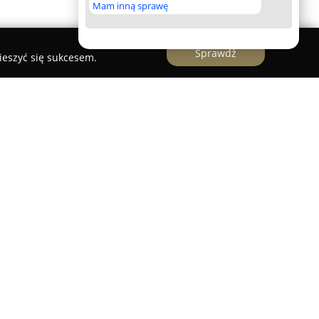
Mam inną sprawę
Sprawdź
ieszyć się sukcesem.
z
stanowi nowoczesne centrum aktywności
 które od 2016 roku oferuje szeroką gamę usług
onnym rozwoju fizycznym i poprawie
a przestronną siłownię wyposażoną w
siłowego, strefę cardio oraz wolne ciężary,
icowanych planów treningowych.
ołączenie kilku stref: siłowni, krytego basenu