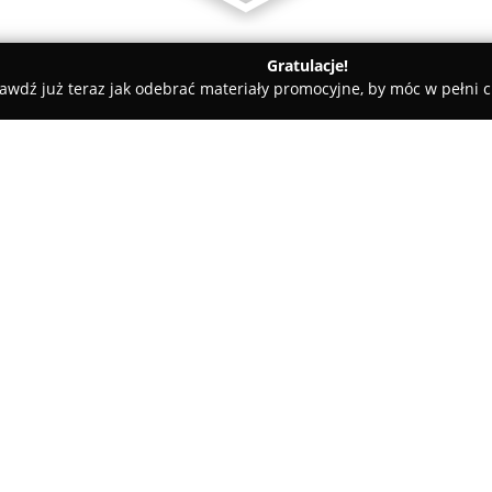
Gratulacje!
awdź już teraz jak odebrać materiały promocyjne, by móc w pełni c
ni - Ustroń
SwimGym Karolina Makarewicz - Fitness & Aqua
tness & Aqua
O firmie:
SwimGym Karolina Makarewic
fizycznej położone w Ustroniu,
skupiających się na wszechstr
samopoczucia. Obiekt zapewni
Pokaż więcej >>
nowoczesny sprzęt do treningu 
umożliwiając realizację zróżn
Wyróżnikiem tego centrum jest p