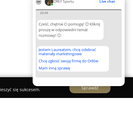
ORŁY Sportu
Live chat
20:49
Cześć, chętnie Ci pomogę! 🙂 Kliknij
proszę w odpowiedni temat
rozmowy! 🙂
Jestem Laureatem, chcę odebrać
materiały marketingowe
Chcę zgłosić swoją firmę do Orłów
Mam inną sprawę
Sprawdź
ieszyć się sukcesem.