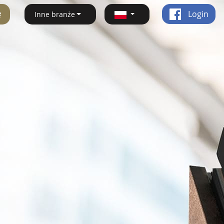
ę
Login
Inne branże