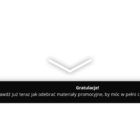
Gratulacje!
awdź już teraz jak odebrać materiały promocyjne, by móc w pełni c
ni - Września
Bunnies Jumping Fitness Września