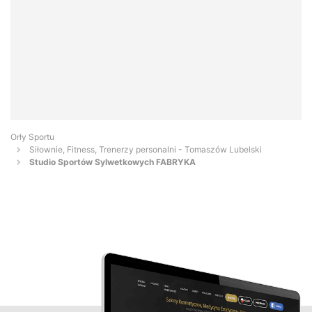
Orły Sportu
Siłownie, Fitness, Trenerzy personalni - Tomaszów Lubelski
Studio Sportów Sylwetkowych FABRYKA