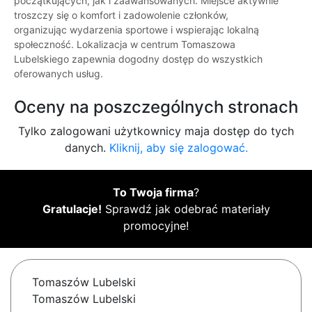
początkujących, jak i zaawansowanych. Miejsce aktywnie
troszczy się o komfort i zadowolenie członków,
organizując wydarzenia sportowe i wspierając lokalną
społeczność. Lokalizacja w centrum Tomaszowa
Lubelskiego zapewnia dogodny dostęp do wszystkich
oferowanych usług.
Oceny na poszczególnych stronach
Tylko zalogowani użytkownicy maja dostęp do tych
danych.
Kliknij, aby się zalogować.
To Twoja firma
?
Gratulacje!
Sprawdź jak odebrać materiały
promocyjne!
Tomaszów Lubelski
Tomaszów Lubelski