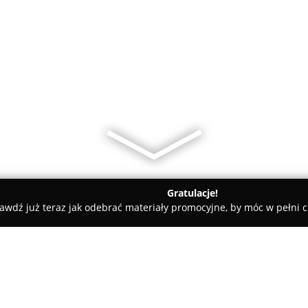
Gratulacje!
awdź już teraz jak odebrać materiały promocyjne, by móc w pełni c
ni - Gliwice
My Fitness Place