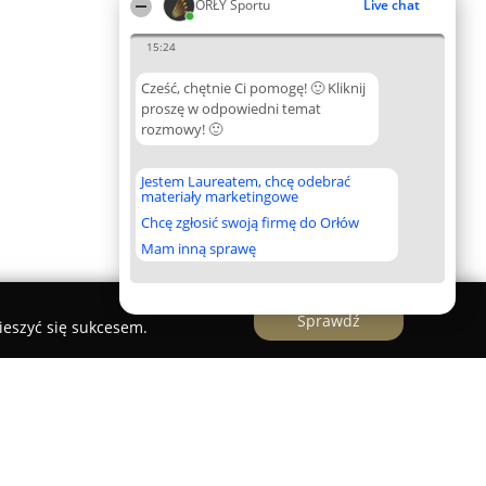
ORŁY Sportu
Live chat
15:24
Cześć, chętnie Ci pomogę! 🙂 Kliknij
proszę w odpowiedni temat
rozmowy! 🙂
Jestem Laureatem, chcę odebrać
materiały marketingowe
Chcę zgłosić swoją firmę do Orłów
Mam inną sprawę
Sprawdź
ieszyć się sukcesem.