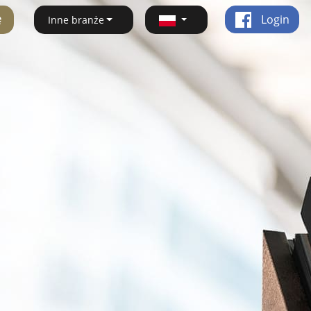
ę
Login
Inne branże