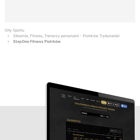
Orły Sportu
Siłownie, Fitness, Trenerzy personalni - Piotrków Trybunalski
StepOne Fitness Piotrków