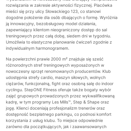
rozwiązania w zakresie aktywności fizycznej. Placówka
mieści się przy ulicy Słowackiego 123, co stanowi
dogodne położenie dla osób dbających o formę. Wyróżnia
ją innowacyjny, bezobsługowy model działania,
zapewniający klientom nieograniczony dostęp do sal
treningowych przez całą dobę, siedem dni w tygodniu.
Umożliwia to elastyczne planowanie ćwiczeń zgodnie z
indywidualnym harmonogramem.
Na powierzchni prawie 2000 m² znajduje się sześć
różnorodnych stref treningowych wyposażonych w
nowoczesny sprzęt renomowanych producentów. Klub
udostępnia strefy cardio, maszyn siłowych, wolnych
ciężarów, funkcjonalną, fight oraz osobną salę do indoor
cyclingu. StepONE Fitness oferuje także bogaty wybór
zajęć grupowych prowadzonych przez wykwalifikowaną
kadrę, w tym programy Les Mills™, Step & Shape oraz
jogę. Klienci doceniają profesjonalizm trenerów oraz
dostępność bezpłatnego parkingu, co podnosi komfort
korzystania z usług klubu. To miejsce odpowiednie
zarówno dla początkujących, jak i zaawansowanych