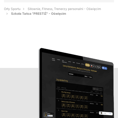
Orły Sportu
Siłownie, Fitness, Trenerzy personalni - Oświęcim
Szkoła Tańca "PRESTIŻ" - Oświęcim