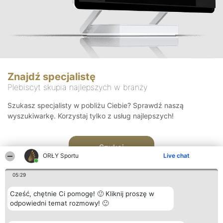
Znajdź specjalistę
Plebiscyt skupia najlepszych w branży
Szukasz specjalisty w pobliżu Ciebie? Sprawdź naszą
wyszukiwarkę. Korzystaj tylko z usług najlepszych!
Szukaj
ORŁY Sportu
Live chat
05:29
Cześć, chętnie Ci pomogę! 🙂 Kliknij proszę w
odpowiedni temat rozmowy! 🙂
Organizator plebiscytu
Plebiscyt
Kontakt