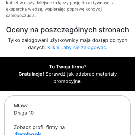
kobiet w ciąży. Miejsce to łączy pasję do aktywności z
ekspercką wiedzą, wspierając poprawę kondycji i
samopoczucia.
Oceny na poszczególnych stronach
Tylko zalogowani użytkownicy maja dostęp do tych
danych.
Kliknij, aby się zalogować.
To Twoja firma
?
Gratulacje!
Sprawdź jak odebrać materiały
promocyjne!
Mława
Długa 10
Zobacz profil firmy na