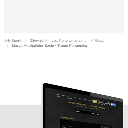
Orły Sportu
Siłownie, Fitness, Trenerzy personalni - Mława
Maryla Kapitańska-Szulc - Trener Personalny