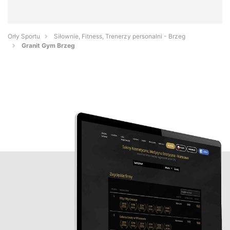
Orły Sportu
Siłownie, Fitness, Trenerzy personalni - Brzeg
Granit Gym Brzeg