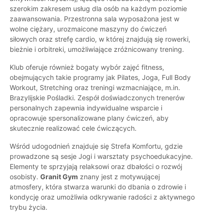
szerokim zakresem usług dla osób na każdym poziomie
zaawansowania. Przestronna sala wyposażona jest w
wolne ciężary, urozmaicone maszyny do ćwiczeń
siłowych oraz strefę cardio, w której znajdują się rowerki,
bieżnie i orbitreki, umożliwiające zróżnicowany trening.
Klub oferuje również bogaty wybór zajęć fitness,
obejmujących takie programy jak Pilates, Joga, Full Body
Workout, Stretching oraz treningi wzmacniające, m.in.
Brazylijskie Pośladki. Zespół doświadczonych trenerów
personalnych zapewnia indywidualne wsparcie i
opracowuje spersonalizowane plany ćwiczeń, aby
skutecznie realizować cele ćwiczących.
Wśród udogodnień znajduje się Strefa Komfortu, gdzie
prowadzone są sesje Jogi i warsztaty psychoedukacyjne.
Elementy te sprzyjają relaksowi oraz dbałości o rozwój
osobisty.
Granit Gym
znany jest z motywującej
atmosfery, która stwarza warunki do dbania o zdrowie i
kondycję oraz umożliwia odkrywanie radości z aktywnego
trybu życia.