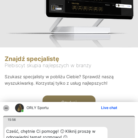
Znajdź specjalistę
Plebiscyt skupia najlepszych w branży
Szukasz specjalisty w pobliżu Ciebie? Sprawdź naszą
wyszukiwarkę. Korzystaj tylko z usług najlepszych!
Szukaj
ORŁY Sportu
Live chat
15:56
Cześć, chętnie Ci pomogę! 🙂 Kliknij proszę w
odpowiedni temat rozmowy! 🙂