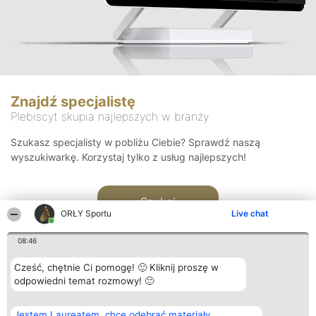
Znajdź specjalistę
Plebiscyt skupia najlepszych w branży
Szukasz specjalisty w pobliżu Ciebie? Sprawdź naszą
wyszukiwarkę. Korzystaj tylko z usług najlepszych!
Szukaj
ORŁY Sportu
Live chat
08:46
Cześć, chętnie Ci pomogę! 🙂 Kliknij proszę w
odpowiedni temat rozmowy! 🙂
Organizator plebiscytu
Plebiscyt
Kontakt
Jestem Laureatem, chcę odebrać materiały
Bright Side Solutions sp. z o.
Laureaci
Kontakt