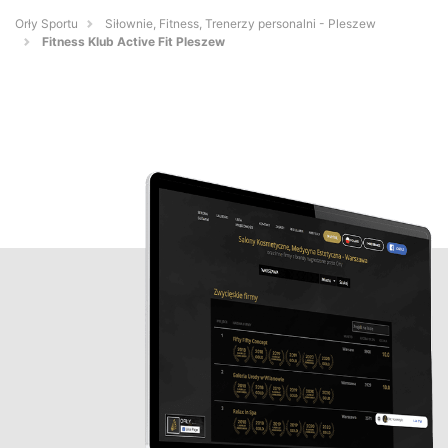
Orły Sportu
Siłownie, Fitness, Trenerzy personalni - Pleszew
Fitness Klub Active Fit Pleszew