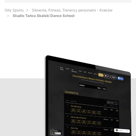
Orły Sportu
Siłownie, Fitness, Trenerzy personalni - Kraków
Studio Tańca Skalski Dance School