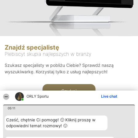
Znajdź specjalistę
Plebiscyt skupia najlepszych w branży
Szukasz specjalisty w pobliżu Ciebie? Sprawdź naszą
wyszukiwarkę. Korzystaj tylko z usług najlepszych!
Szukaj
ORŁY Sportu
Live chat
05:11
Cześć, chętnie Ci pomogę! 🙂 Kliknij proszę w
odpowiedni temat rozmowy! 🙂
Organizator plebiscytu
Plebiscyt
Kontakt