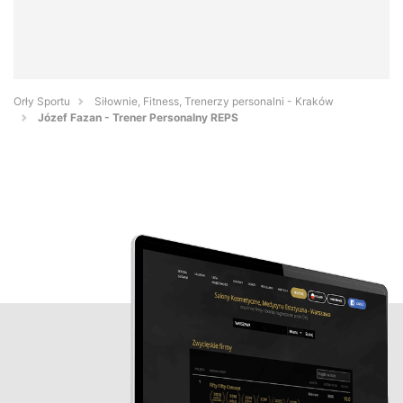
Orły Sportu
Siłownie, Fitness, Trenerzy personalni - Kraków
Józef Fazan - Trener Personalny REPS