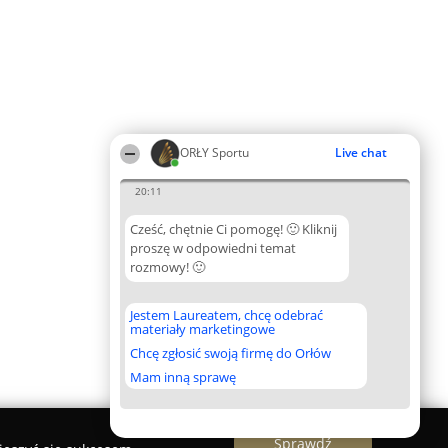
ORŁY Sportu
Live chat
20:11
Cześć, chętnie Ci pomogę! 🙂 Kliknij
proszę w odpowiedni temat
rozmowy! 🙂
Jestem Laureatem, chcę odebrać
materiały marketingowe
Chcę zgłosić swoją firmę do Orłów
Mam inną sprawę
Sprawdź