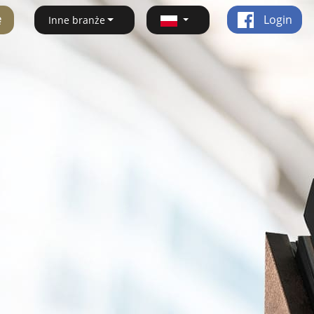
ę
Login
Inne branże