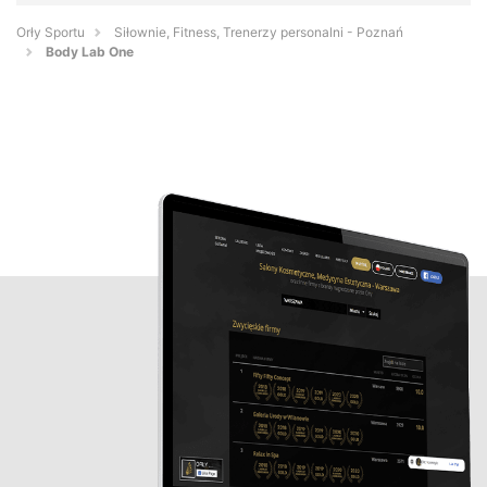
Orły Sportu
Siłownie, Fitness, Trenerzy personalni - Poznań
Body Lab One