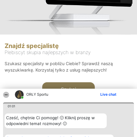
Znajdź specjalistę
Plebiscyt skupia najlepszych w branży
Szukasz specjalisty w pobliżu Ciebie? Sprawdź naszą
wyszukiwarkę. Korzystaj tylko z usług najlepszych!
Szukaj
ORŁY Sportu
Live chat
01:01
Cześć, chętnie Ci pomogę! 🙂 Kliknij proszę w
odpowiedni temat rozmowy! 🙂
Organizator plebiscytu
Plebiscyt
Kontakt