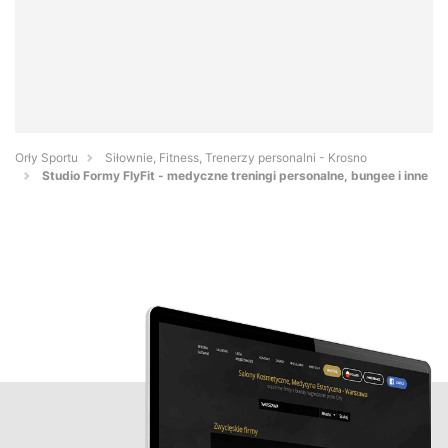
Orły Sportu
Siłownie, Fitness, Trenerzy personalni - Krosno
Studio Formy FlyFit - medyczne treningi personalne, bungee i inne