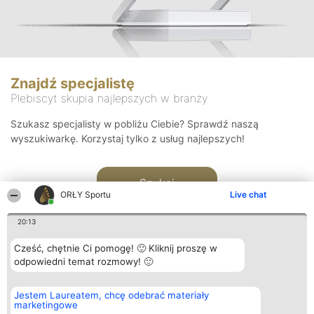
Znajdź specjalistę
Plebiscyt skupia najlepszych w branży
Szukasz specjalisty w pobliżu Ciebie? Sprawdź naszą
wyszukiwarkę. Korzystaj tylko z usług najlepszych!
Szukaj
ORŁY Sportu
Live chat
20:13
Cześć, chętnie Ci pomogę! 🙂 Kliknij proszę w
odpowiedni temat rozmowy! 🙂
Organizator plebiscytu
Plebiscyt
Kontakt
Jestem Laureatem, chcę odebrać materiały
Bright Side Solutions sp. z o.
Laureaci
Kontakt
marketingowe
o. sp. k.
Lista